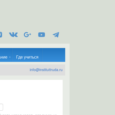
ание
Где учиться
info@instituttruda.ru